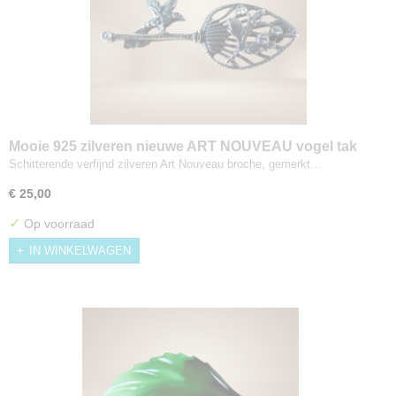
Mooie 925 zilveren nieuwe ART NOUVEAU vogel tak
kristal broche
Schitterende verfijnd zilveren Art Nouveau broche, gemerkt…
€ 25,00
✓
Op voorraad
IN WINKELWAGEN