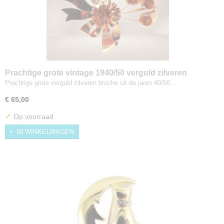
Prachtige grote vintage 1940/50 verguld zilveren
bloem broche amber-strass
Prachtige grote verguld zilveren broche uit de jaren 40/50…
€ 65,00
✓
Op voorraad
IN WINKELWAGEN