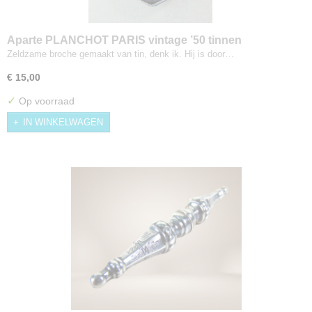
Aparte PLANCHOT PARIS vintage ’50 tinnen
religieuze broche
Zeldzame broche gemaakt van tin, denk ik. Hij is door…
€ 15,00
✓
Op voorraad
IN WINKELWAGEN