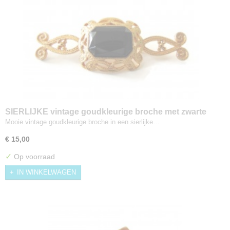
SIERLIJKE vintage goudkleurige broche met zwarte
‘steen’
Mooie vintage goudkleurige broche in een sierlijke…
€ 15,00
✓
Op voorraad
IN WINKELWAGEN