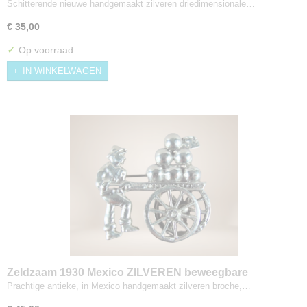
broche
Schitterende nieuwe handgemaakt zilveren driedimensionale…
€ 35,00
✓
Op voorraad
IN WINKELWAGEN
Zeldzaam 1930 Mexico ZILVEREN beweegbare
straatventer kar verkoper broche
Prachtige antieke, in Mexico handgemaakt zilveren broche,…