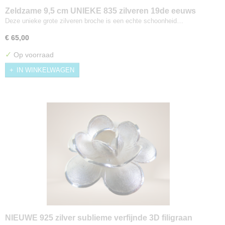
Zeldzame 9,5 cm UNIEKE 835 zilveren 19de eeuws
Biedermeier 2 breidoppen broche
Deze unieke grote zilveren broche is een echte schoonheid…
€ 65,00
✓
Op voorraad
IN WINKELWAGEN
NIEUWE 925 zilver sublieme verfijnde 3D filigraan