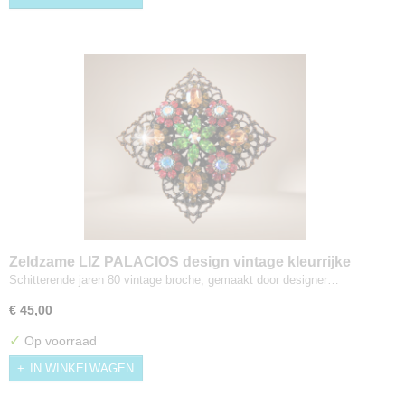
Zeldzame LIZ PALACIOS design vintage kleurrijke
Swarovski kristal broche
Schitterende jaren 80 vintage broche, gemaakt door designer…
€ 45,00
✓
Op voorraad
IN WINKELWAGEN