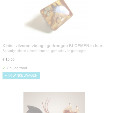
Kleine zilveren vintage gedroogde BLOEMEN in hars
broche
Schattige kleine zilveren broche, gemaakt van gedroogde…
€ 15,00
✓
Op voorraad
IN WINKELWAGEN