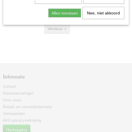
Bestelnummer
Alles toestaan
Nee, niet akkoord
Reden van
herroeping
Verstuur »
Informatie
Contact
Klantenervaringen
Over ssies
Betaal- en verzendinformatie
Voorwaarden
AVG privacyverklaring
Herroeping