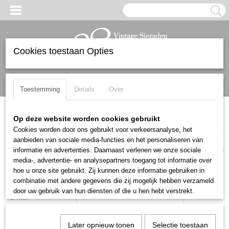
Cookies toestaan Opties
Inloggen
Registreren
UW WINKELWAGEN
Geen producten
(0)
Toestemming
Details
Over
Home
>
Herroeping
Op deze website worden cookies gebruikt
Cookies worden door ons gebruikt voor verkeersanalyse, het
Door dit formulier te verzenden, bevestigt u dat u uw bestelling wilt
aanbieden van sociale media-functies en het personaliseren van
annuleren. Wij nemen zo snel mogelijk contact met u op om de annulering
informatie en advertenties. Daarnaast verlenen we onze sociale
te bevestigen en eventuele verdere instructies te geven.
media-, advertentie- en analysepartners toegang tot informatie over
hoe u onze site gebruikt. Zij kunnen deze informatie gebruiken in
Naam
combinatie met andere gegevens die zij mogelijk hebben verzameld
door uw gebruik van hun diensten of die u hen hebt verstrekt.
E-mail
Telefoon
Later opnieuw tonen
Selectie toestaan