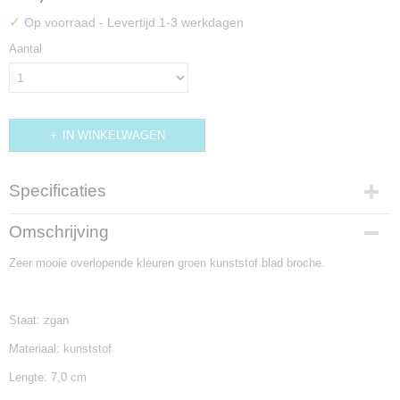
✓
Op voorraad
- Levertijd 1-3 werkdagen
Aantal
IN WINKELWAGEN
Specificaties
Productcode
Omschrijving
BR510
Zeer mooie overlopende kleuren groen kunststof blad broche.
Staat: zgan
Materiaal: kunststof
Lengte: 7,0 cm