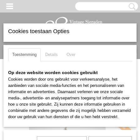
Cookies toestaan Opties
Inloggen
Registreren
UW WINKELWAGEN
Geen producten
(0)
Toestemming
Details
Over
Home
>
Native American en Mexicaans
>
Kettingen
Op deze website worden cookies gebruikt
Cookies worden door ons gebruikt voor verkeersanalyse, het
aanbieden van sociale media-functies en het personaliseren van
Sorteer op:
informatie en advertenties. Daarnaast verlenen we onze sociale
media-, advertentie- en analysepartners toegang tot informatie over
hoe u onze site gebruikt. Zij kunnen deze informatie gebruiken in
combinatie met andere gegevens die zij mogelijk hebben verzameld
door uw gebruik van hun diensten of die u hen hebt verstrekt.
Nieuw