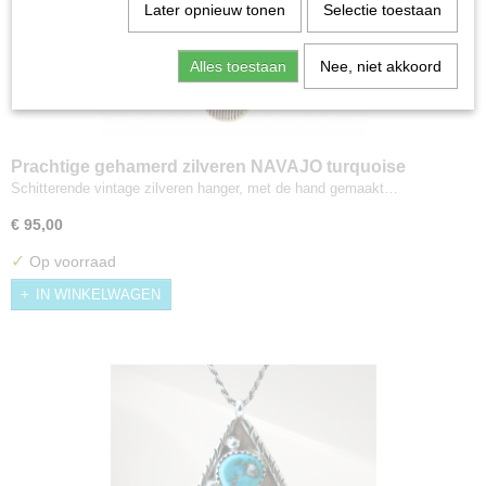
Later opnieuw tonen
Selectie toestaan
Alles toestaan
Nee, niet akkoord
Prachtige gehamerd zilveren NAVAJO turquoise
hanger met ketting
Schitterende vintage zilveren hanger, met de hand gemaakt…
€ 95,00
✓
Op voorraad
IN WINKELWAGEN