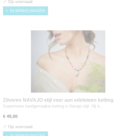
✓
Op voorraad
IN WINKELWAGEN
Zilveren NAVAJO stijl veer aan edelsteen ketting
Southwest
Supermooie handgemaakte ketting in Navajo stijl. Hij is…
€ 45,00
✓
Op voorraad
IN WINKELWAGEN