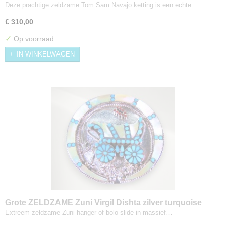
Kokopelli ketting
Deze prachtige zeldzame Tom Sam Navajo ketting is een echte…
€ 310,00
✓
Op voorraad
IN WINKELWAGEN
Grote ZELDZAME Zuni Virgil Dishta zilver turquoise
koraal parelmoer bolo slide hanger ketting
Extreem zeldzame Zuni hanger of bolo slide in massief…