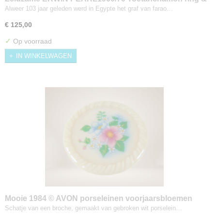
hanger/broche set
Alweer 103 jaar geleden werd in Egypte het graf van farao…
€ 125,00
✓
Op voorraad
IN WINKELWAGEN
Mooie 1984 © AVON porseleinen voorjaarsbloemen
broche
Schatje van een broche, gemaakt van gebroken wit porselein…