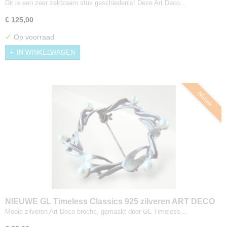
Rhunu broche
Dit is een zeer zeldzaam stuk geschiedenis! Deze Art Deco…
€ 125,00
✓
Op voorraad
IN WINKELWAGEN
Nieuw
NIEUWE GL Timeless Classics 925 zilveren ART DECO
cirkel broche met parels
Mooie zilveren Art Deco broche, gemaakt door GL Timeless…