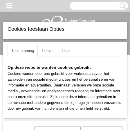
Cookies toestaan Opties
Inloggen
Registreren
UW WINKELWAGEN
Geen producten
(0)
Toestemming
Details
Over
Home
>
Broches
Op deze website worden cookies gebruikt
Cookies worden door ons gebruikt voor verkeersanalyse, het
aanbieden van sociale media-functies en het personaliseren van
Sorteer op:
informatie en advertenties. Daarnaast verlenen we onze sociale
media-, advertentie- en analysepartners toegang tot informatie over
1
2
3
»
hoe u onze site gebruikt. Zij kunnen deze informatie gebruiken in
combinatie met andere gegevens die zij mogelijk hebben verzameld
door uw gebruik van hun diensten of die u hen hebt verstrekt.
Nieuw