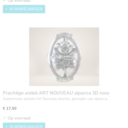
✓
Op voorraad
IN WINKELWAGEN
Prachtige antiek ART NOUVEAU alpacca 3D roos
broche
Supermooie antieke Art Nouveau broche, gemaakt van alpacca…
€ 17,50
✓
Op voorraad
IN WINKELWAGEN