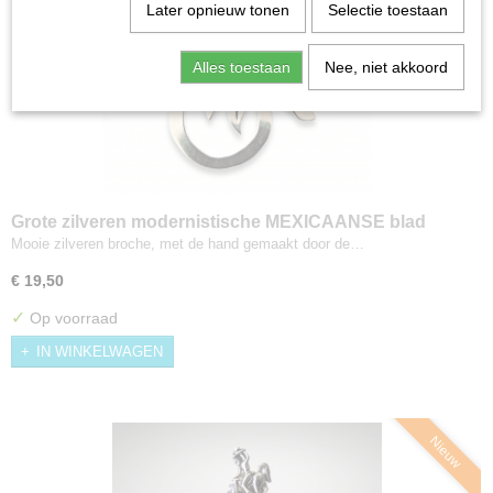
Later opnieuw tonen
Selectie toestaan
Alles toestaan
Nee, niet akkoord
Grote zilveren modernistische MEXICAANSE blad
broche
Mooie zilveren broche, met de hand gemaakt door de…
€ 19,50
✓
Op voorraad
IN WINKELWAGEN
Nieuw