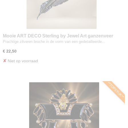
Mooie ART DECO Sterling by Jewel Art ganzenveer
broche
Prachtige zilveren broche in de vorm van een gedetailleerde…
€ 22,50
✘
Niet op voorraad
**TOPSTUK**