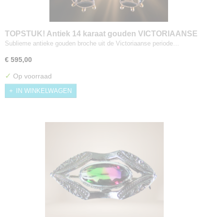
TOPSTUK! Antiek 14 karaat gouden VICTORIAANSE
gitten rouw broche
Sublieme antieke gouden broche uit de Victoriaanse periode…
€ 595,00
✓
Op voorraad
IN WINKELWAGEN