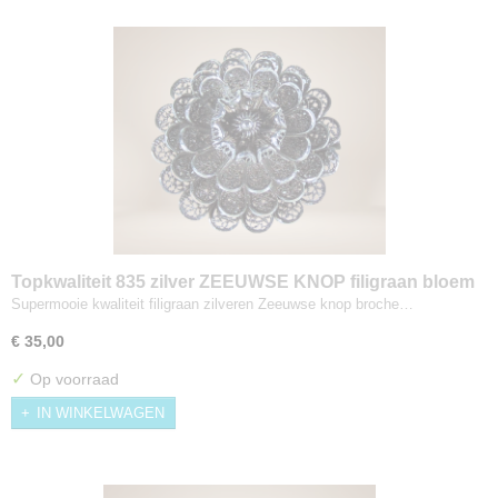
Topkwaliteit 835 zilver ZEEUWSE KNOP filigraan bloem
broche
Supermooie kwaliteit filigraan zilveren Zeeuwse knop broche…
€ 35,00
✓
Op voorraad
IN WINKELWAGEN