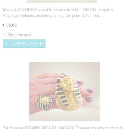
Mooie ANTIEKE aparte zilveren ART DECO irisglas
broche
Prachtige verfijnde zilveren broche uit de jaren 30/40, met…
€ 35,00
✓
Op voorraad
IN WINKELWAGEN
Zeldzame ERWIN PEARL1960/70 Toetanchamon ring &