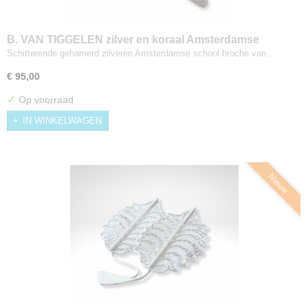
B. VAN TIGGELEN zilver en koraal Amsterdamse
School deco broche
Schitterende gehamerd zilveren Amsterdamse school broche van…
€ 95,00
✓
Op voorraad
IN WINKELWAGEN
Nieuw