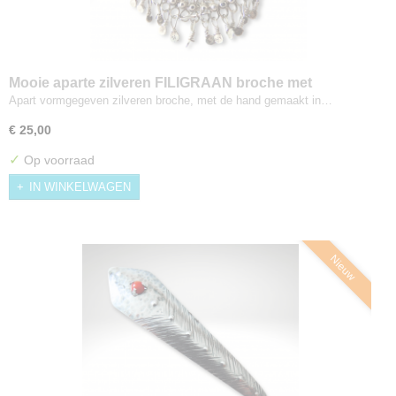
Mooie aparte zilveren FILIGRAAN broche met
pampeltjes
Apart vormgegeven zilveren broche, met de hand gemaakt in…
€ 25,00
✓
Op voorraad
IN WINKELWAGEN
Nieuw