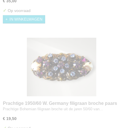
€ 35,00
✓
Op voorraad
IN WINKELWAGEN
Prachtige 1950/60 W. Germany filigraan broche paars
en blauwe strass faux parel
Prachtige Bohemian filigraan broche uit de jaren 50/60 van…
€ 19,50