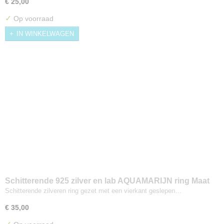
€ 25,00
✓
Op voorraad
IN WINKELWAGEN
Schitterende 925 zilver en lab AQUAMARIJN ring Maat
17,5
Schitterende zilveren ring gezet met een vierkant geslepen…
€ 35,00