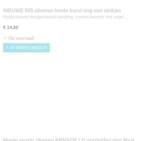
NIEUWE 925 zilveren brede band ring met strikjes
Maat 16,5/17
Mooie nieuwe handgemaakte bandring, rondom bewerkt met onder…
€ 14,50
✓
Op voorraad
IN WINKELWAGEN
Mooie aparte zilveren ARMADILLO gordeldier ring Maat