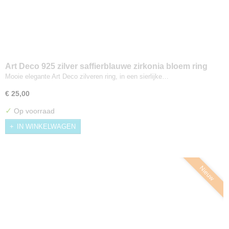
Art Deco 925 zilver saffierblauwe zirkonia bloem ring
Maat 17,5
Mooie elegante Art Deco zilveren ring, in een sierlijke…
€ 25,00
✓
Op voorraad
IN WINKELWAGEN
Nieuw