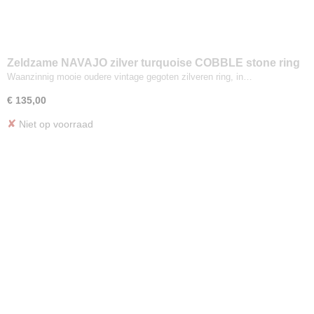
Zeldzame NAVAJO zilver turquoise COBBLE stone ring
Maat 17,5/18
Waanzinnig mooie oudere vintage gegoten zilveren ring, in…
€ 135,00
✘
Niet op voorraad