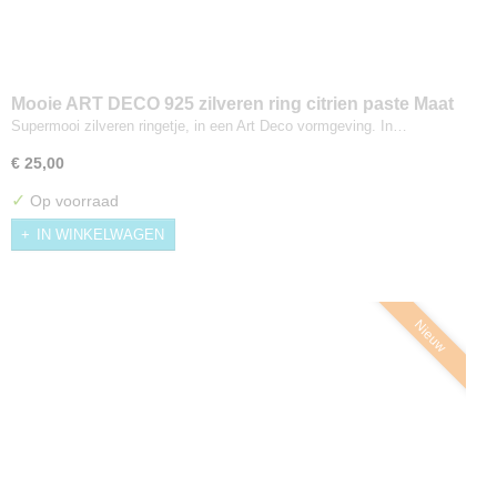
Mooie ART DECO 925 zilveren ring citrien paste Maat
17,3
Supermooi zilveren ringetje, in een Art Deco vormgeving. In…
€ 25,00
✓
Op voorraad
IN WINKELWAGEN
Nieuw