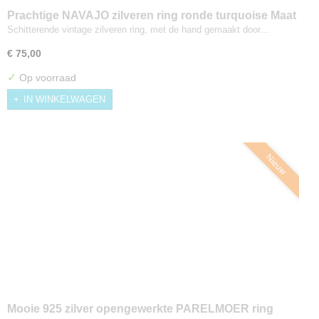
Prachtige NAVAJO zilveren ring ronde turquoise Maat
17,5/18
Schitterende vintage zilveren ring, met de hand gemaakt door…
€ 75,00
✓
Op voorraad
IN WINKELWAGEN
Nieuw
Mooie 925 zilver opengewerkte PARELMOER ring