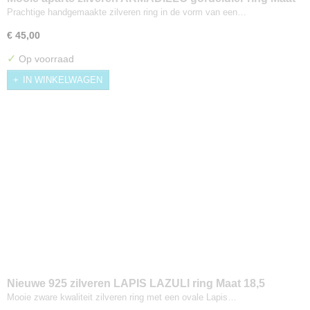
17/17,5
Prachtige handgemaakte zilveren ring in de vorm van een…
€ 45,00
✓
Op voorraad
IN WINKELWAGEN
Nieuwe 925 zilveren LAPIS LAZULI ring Maat 18,5
Mooie zware kwaliteit zilveren ring met een ovale Lapis…