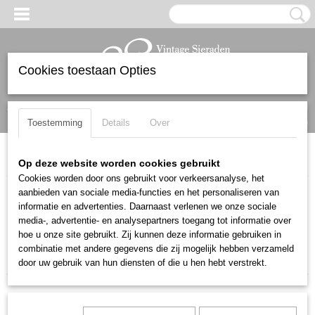
Cookies toestaan Opties
Inloggen
Registreren
UW WINKELWAGEN
Geen producten
(0)
Toestemming
Details
Over
Home
>
Ringen
Op deze website worden cookies gebruikt
Cookies worden door ons gebruikt voor verkeersanalyse, het
aanbieden van sociale media-functies en het personaliseren van
Sorteer op:
informatie en advertenties. Daarnaast verlenen we onze sociale
media-, advertentie- en analysepartners toegang tot informatie over
1
2
3
4
»
hoe u onze site gebruikt. Zij kunnen deze informatie gebruiken in
combinatie met andere gegevens die zij mogelijk hebben verzameld
door uw gebruik van hun diensten of die u hen hebt verstrekt.
Nieuw