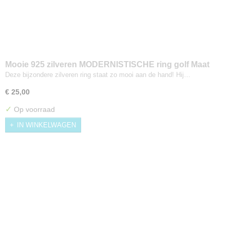
Mooie 925 zilveren MODERNISTISCHE ring golf Maat
17,5
Deze bijzondere zilveren ring staat zo mooi aan de hand! Hij…
€ 25,00
✓
Op voorraad
IN WINKELWAGEN