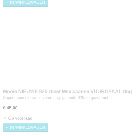
IN WINKELWAGEN
Mooie NIEUWE 925 zilver Mexicaanse VUUROPAAL ring
Maat 19
Supermooie nieuwe zilveren ring, gemerkt 925 en gezet met…
€ 45,00
✓
Op voorraad
IN WINKELWAGEN