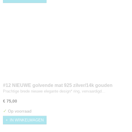
#12 NIEUWE golvende mat 925 zilver/14k gouden
PAREL ring Maat 17
Prachtige brede nieuwe elegante design* ring, vervaardigd…
€ 75,00
✓
Op voorraad
IN WINKELWAGEN