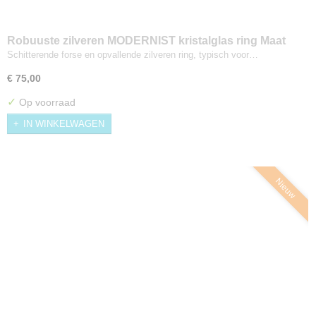
Robuuste zilveren MODERNIST kristalglas ring Maat
16,5
Schitterende forse en opvallende zilveren ring, typisch voor…
€ 75,00
✓
Op voorraad
IN WINKELWAGEN
Nieuw