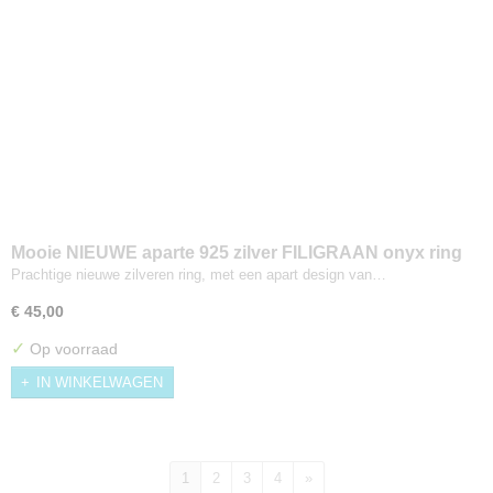
Mooie NIEUWE aparte 925 zilver FILIGRAAN onyx ring
Prachtige nieuwe zilveren ring, met een apart design van…
€ 45,00
✓
Op voorraad
IN WINKELWAGEN
1
2
3
4
»