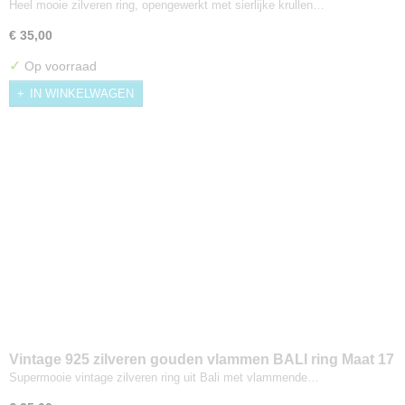
Maat 18
Heel mooie zilveren ring, opengewerkt met sierlijke krullen…
€ 35,00
✓
Op voorraad
IN WINKELWAGEN
Vintage 925 zilveren gouden vlammen BALI ring Maat 17
Supermooie vintage zilveren ring uit Bali met vlammende…