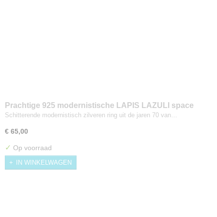
Prachtige 925 modernistische LAPIS LAZULI space
age ring Maat 17
Schitterende modernistisch zilveren ring uit de jaren 70 van…
€ 65,00
✓
Op voorraad
IN WINKELWAGEN