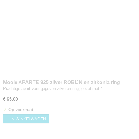
Mooie APARTE 925 zilver ROBIJN en zirkonia ring
Maat 17
Prachtige apart vormgegeven zilveren ring, gezet met 4…
€ 65,00
✓
Op voorraad
IN WINKELWAGEN