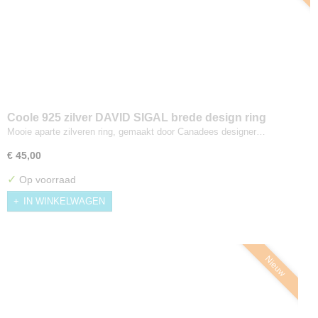
Coole 925 zilver DAVID SIGAL brede design ring
zirkonia Maat 17,5/18
Mooie aparte zilveren ring, gemaakt door Canadees designer…
€ 45,00
✓
Op voorraad
IN WINKELWAGEN
Nieuw