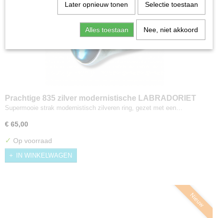
Later opnieuw tonen
Selectie toestaan
Alles toestaan
Nee, niet akkoord
Prachtige 835 zilver modernistische LABRADORIET
ring Maat 17/17,5
Supermooie strak modernistisch zilveren ring, gezet met een…
€ 65,00
✓
Op voorraad
IN WINKELWAGEN
Nieuw