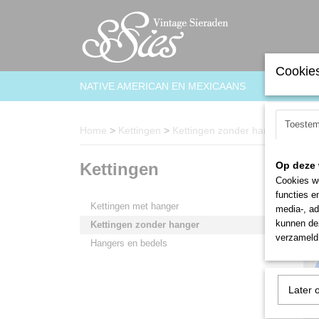
Cookies
NATIVE AMERICAN EN MEXICAANS
ARMBAN
Toeste
Home
>
Kettingen
>
Kettingen zonder hanger
Kettingen
Op deze 
Sorteer
Cookies wo
functies e
Kettingen met hanger
media-, ad
kunnen dez
Kettingen zonder hanger
verzameld 
Hangers en bedels
Later 