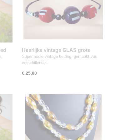
eed
Heerlijke vintage GLAS grote
kralen ketting Rood Wit Blauw
g,
Supermooie vintage ketting, gemaakt van
verschillende…
€ 25,00