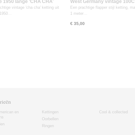
e 1950 lange ‘CHA CHA’
West Germany vintage 100
g goud zeeblauw glasparels
lange 2 strengen Aurora Bor
htige vintage 'cha cha' ketting uit
Een prachtige flapper stijl ketting, ma
en faux parel ketting
 1950…
1 meter…
€ 35,00
rieën
merican en
Kettingen
Cool & collected
ns
Oorbellen
den
Ringen