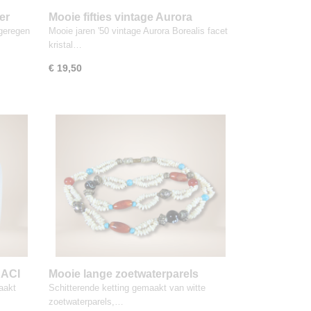
er
Mooie fifties vintage Aurora
Borealis kristal choker ketting met
 geregen
Mooie jaren '50 vintage Aurora Borealis facet
bloem sluiting
kristal…
€ 19,50
 ACI
Mooie lange zoetwaterparels
g
CARNEOOL turquoise ketting
aakt
Schitterende ketting gemaakt van witte
zoetwaterparels,…