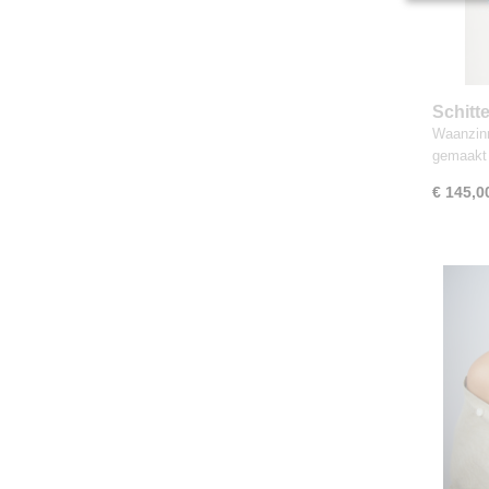
Schitt
LAPIS 
Waanzinn
gemaakt
€ 145,0