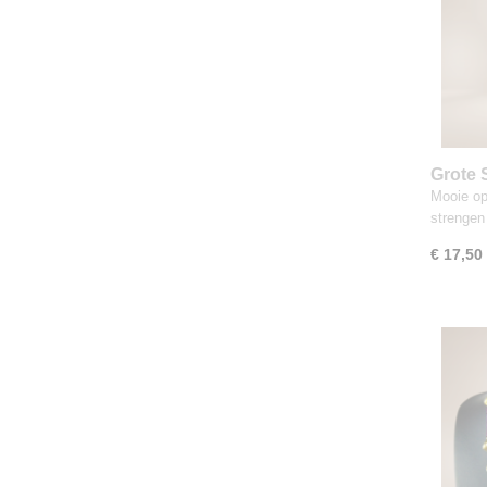
Grote
turquo
Mooie op
strengen
€ 17,50