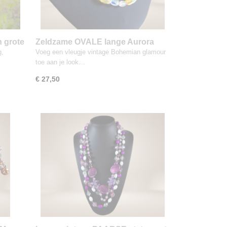
 grote
Zeldzame OVALE lange Aurora
tting
Borealis kristal 2 strengen ketting
g,
Voeg een vleugje vintage Bohemian glamour
toe aan je look…
€ 27,50