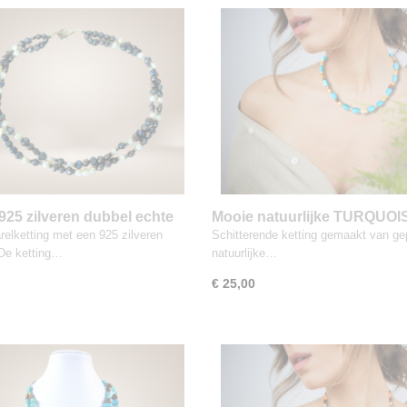
925 zilveren dubbel echte
Mooie natuurlijke TURQUOI
ATERPAREL ketting
agaat ketting 925 sluiting
relketting met een 925 zilveren
Schitterende ketting gemaakt van gep
 De ketting…
natuurlijke…
€ 25,00