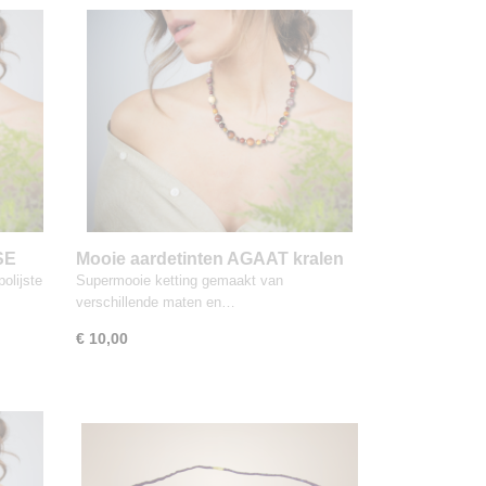
SE
Mooie aardetinten AGAAT kralen
ketting
olijste
Supermooie ketting gemaakt van
verschillende maten en…
€ 10,00