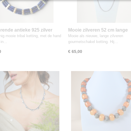
erende antieke 925 zilver
Mooie zilveren 52 cm lange
LAZULI tribal ketting
GOURMET schakelketting 
ig mooie tribal ketting, met de hand
Mooie als nieuwe, lange zilveren
 in…
gourmetschakel ketting. Hij…
0
€ 65,00