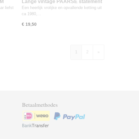
CM
Lange vintage PAARSE statement
ealis
bloemen ketting 3 strengen
ar liefst
Een heerlijk vrolijke en opvallende ketting uit
ca 1980,…
€ 19,50
1
2
»
Betaalmethodes