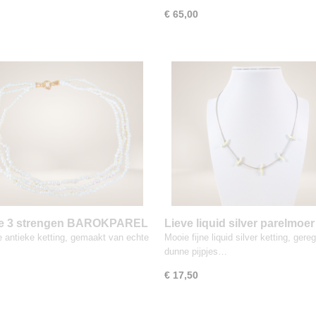
€ 65,00
ke 3 strengen BAROKPAREL
Lieve liquid silver parelmoer
 ketting
VOGEL fetisj ketting
e antieke ketting, gemaakt van echte
Mooie fijne liquid silver ketting, ger
dunne pijpjes…
€ 17,50