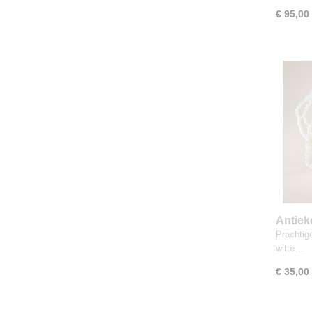
€ 95,00
Antie
collier
Prachtig
witte…
€ 35,00