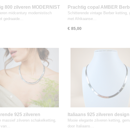
ig 800 zilveren MODERNIST
Prachtig copal AMBER Berb
 collier ketting
collier ketting met zilveren
veren midcentury modernistisch
Schitterende vintage Berber ketting,
bolsluiting
met gedraaide…
met Afrikaanse…
€ 85,00
erende 925 zilveren
Italiaans 925 zilveren design
NISTISCHE ketting
platte visgraat schakelkettin
e massief zilveren schakelketting,
Mooie elegante zilveren ketting, gem
 van…
door Italiaans…