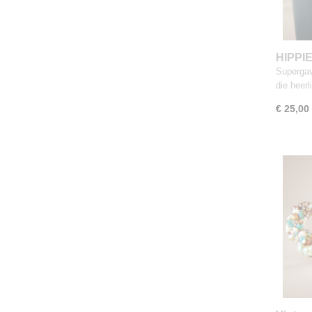
HIPPIE
kralen
Supergav
die heer
€ 25,00