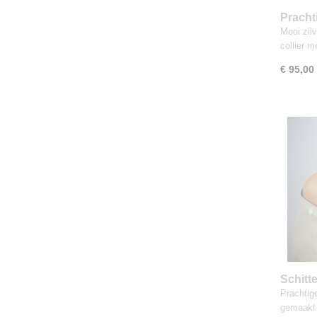
Pracht
schakel
Mooi zil
collier 
€ 95,00
Schitt
MODER
Prachtig
gemaakt