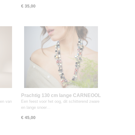
€ 35,00
Prachtig 130 cm lange CARNEOOL
‘Dzi eyes’ agaat en parel ketting
egen van
Een feest voor het oog, dit schitterend zware
en lange snoer…
€ 45,00