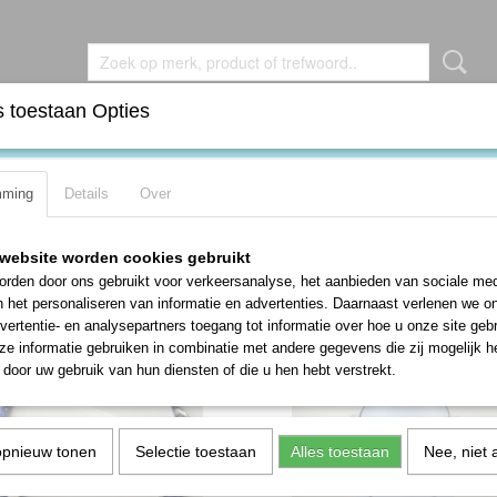
 toestaan Opties
DEN
BROCHES
KETTINGEN
OORBELLEN
RIN
mming
Details
Over
website worden cookies gebruikt
 op:
rden door ons gebruikt voor verkeersanalyse, het aanbieden van sociale med
n het personaliseren van informatie en advertenties. Daarnaast verlenen we o
vertentie- en analysepartners toegang tot informatie over hoe u onze site gebru
e informatie gebruiken in combinatie met andere gegevens die zij mogelijk 
door uw gebruik van hun diensten of die u hen hebt verstrekt.
opnieuw tonen
Selectie toestaan
Alles toestaan
Nee, niet 