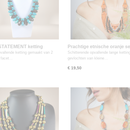
 STATEMENT ketting
Prachtige etnische oranje s
ise en bruine facet kralen
bead glaskraaltjes ketting
vallende ketting gemaakt van 2
Schitterende opvallende lange kettin
 facet…
gevlochten van kleine…
€ 19,50