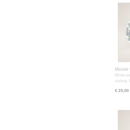
Mooie 
ZOETW
Mooie pa
sluiting.
€ 25,00