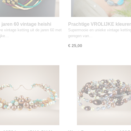
 jaren 60 vintage heishi
Prachtige VROLIJKE kleuren
 en koper ketting
bijzondere stenen vintage ke
e vintage ketting uit de jaren 60 met
Supermooie en unieke vintage kettin
lijke…
geregen van…
€ 25,00