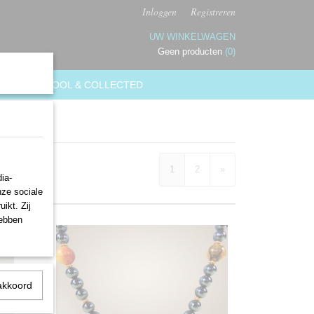
Inloggen
Registreren
UW WINKELWAGEN
Geen producten
(0)
GEN
COOL & COLLECTED
1
2
»
ia-
nze sociale
ikt. Zij
hebben
akkoord