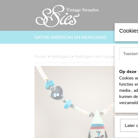
Cookies
NATIVE AMERICAN EN MEXICAANS
ARMBAN
Toeste
Home
>
Kettingen
>
Kettingen met hanger
>
Prachtig
Op deze 
Cookies wo
functies e
media-, ad
kunnen dez
verzameld 
Later 