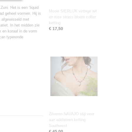
ni. Het is een ‘liquid
Mooie SIERLIJK vintage wit
lad geheel vormen. Hij is
en roze strass bloem collier
, afgewisseld met
ketting
tiet. In het midden zie
€ 17,50
x en koraal in de vorm
ican typerende
Zilveren NAVAJO stijl veer
aan edelsteen ketting
Southwest
€ 45,00