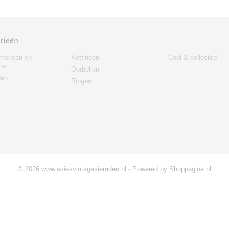
rieën
merican en
Kettingen
Cool & collected
ns
Oorbellen
den
Ringen
© 2026 www.ssiesvintagesieraden.nl - Powered by Shoppagina.nl