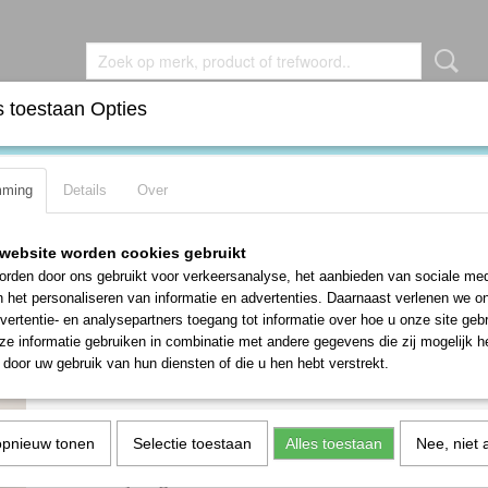
 toestaan Opties
DEN
BROCHES
KETTINGEN
OORBELLEN
RIN
mming
Details
Over
e NAVAJO heishi turquoise hematiet Kachina ketting
Prachtige NAVAJO heishi turquoise he
website worden cookies gebruikt
Kachina ketting
rden door ons gebruikt voor verkeersanalyse, het aanbieden van sociale med
n het personaliseren van informatie en advertenties. Daarnaast verlenen we o
€ 65,00
vertentie- en analysepartners toegang tot informatie over hoe u onze site gebru
e informatie gebruiken in combinatie met andere gegevens die zij mogelijk 
✘
Niet op voorraad
door uw gebruik van hun diensten of die u hen hebt verstrekt.
Specificaties
opnieuw tonen
Selectie toestaan
Alles toestaan
Nee, niet 
Productcode
K559
Omschrijving