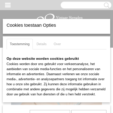
Cookies toestaan Opties
Inloggen
Registreren
UW WINKELWAGEN
Geen producten
(0)
Toestemming
Details
Over
Home
>
Kettingen
>
Kettingen met hanger
>
Mooie SIERLIJK
Op deze website worden cookies gebruikt
vintage wit en roze strass bloem collier ketting
Cookies worden door ons gebruikt voor verkeersanalyse, het
aanbieden van sociale media-functies en het personaliseren van
informatie en advertenties. Daarnaast verlenen we onze sociale
media-, advertentie- en analysepartners toegang tot informatie over
hoe u onze site gebruikt. Zij kunnen deze informatie gebruiken in
combinatie met andere gegevens die zij mogelijk hebben verzameld
door uw gebruik van hun diensten of die u hen hebt verstrekt.