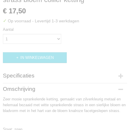
€ 17,50
✓
Op voorraad
- Levertijd 1-3 werkdagen
Aantal
IN WINKELWAGEN
Specificaties
Productcode
Omschrijving
K312
Zeer mooie sprankelende ketting, gemaakt van zilverkleurig metaal en
helemaal bezaaid met witte sprankelende strass in een sierlijke bloem en
bladvorm met in het hart van de bloem knalroze facetgeslepen strass.
Staat: zgan