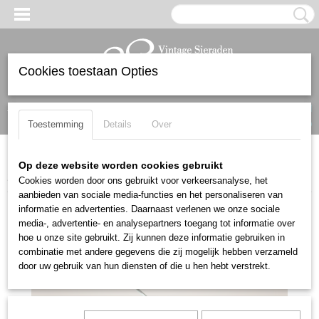
Cookies toestaan Opties
Inloggen
Registreren
UW WINKELWAGEN
Geen producten
(0)
Toestemming
Details
Over
Home
>
Cool & collected
>
Diversen
>
Mooie antiek zilveren
Op deze website worden cookies gebruikt
ZEEUWSE KNOOP speld
Cookies worden door ons gebruikt voor verkeersanalyse, het
aanbieden van sociale media-functies en het personaliseren van
informatie en advertenties. Daarnaast verlenen we onze sociale
media-, advertentie- en analysepartners toegang tot informatie over
hoe u onze site gebruikt. Zij kunnen deze informatie gebruiken in
combinatie met andere gegevens die zij mogelijk hebben verzameld
door uw gebruik van hun diensten of die u hen hebt verstrekt.