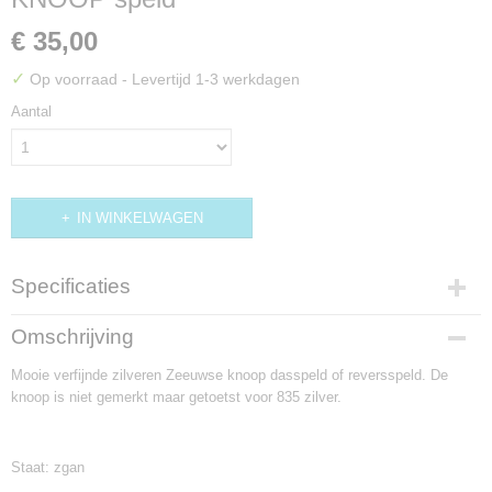
€ 35,00
✓
Op voorraad
- Levertijd 1-3 werkdagen
Aantal
IN WINKELWAGEN
Specificaties
Productcode
Omschrijving
DIV127
Mooie verfijnde zilveren Zeeuwse knoop dasspeld of reversspeld. De
knoop is niet gemerkt maar getoetst voor 835 zilver.
Staat: zgan