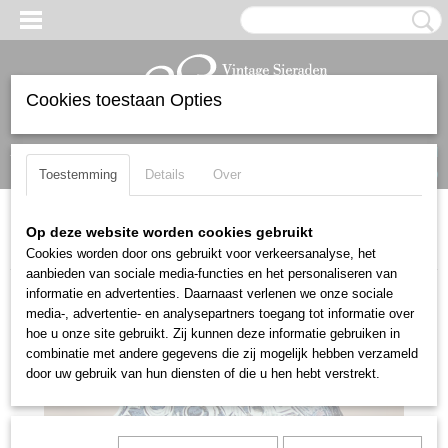
Cookies toestaan Opties
Inloggen
Registreren
UW WINKELWAGEN
Geen producten
(0)
Toestemming
Details
Over
Home
>
Cool & collected
>
Diversen
>
Zeldzaam Russisch 1899-
Op deze website worden cookies gebruikt
1908 ANTIEK zilveren niello belt buckle riem gesp
Cookies worden door ons gebruikt voor verkeersanalyse, het
aanbieden van sociale media-functies en het personaliseren van
informatie en advertenties. Daarnaast verlenen we onze sociale
media-, advertentie- en analysepartners toegang tot informatie over
hoe u onze site gebruikt. Zij kunnen deze informatie gebruiken in
combinatie met andere gegevens die zij mogelijk hebben verzameld
door uw gebruik van hun diensten of die u hen hebt verstrekt.