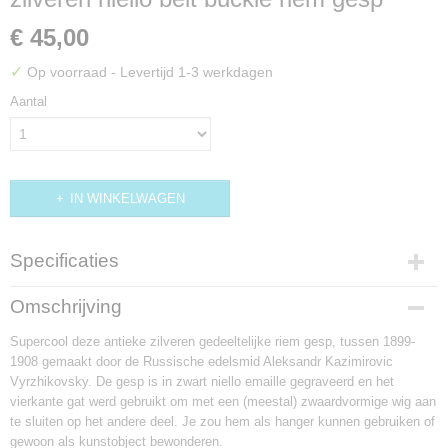
€ 45,00
✓
Op voorraad
- Levertijd 1-3 werkdagen
Aantal
IN WINKELWAGEN
Specificaties
Productcode
Omschrijving
DIV107
Supercool deze antieke zilveren gedeeltelijke riem gesp, tussen 1899-
1908 gemaakt door de Russische edelsmid Aleksandr Kazimirovic
Vyrzhikovsky. De gesp is in zwart niello emaille gegraveerd en het
vierkante gat werd gebruikt om met een (meestal) zwaardvormige wig aan
te sluiten op het andere deel. Je zou hem als hanger kunnen gebruiken of
gewoon als kunstobject bewonderen.