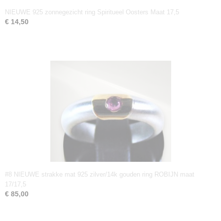
NIEUWE 925 zonnegezicht ring Spiritueel Oosters Maat 17,5
€ 14,50
#8 NIEUWE strakke mat 925 zilver/14k gouden ring ROBIJN maat
17/17,5
€ 85,00