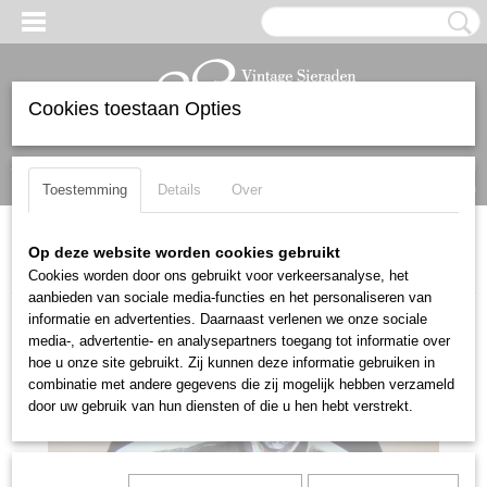
Cookies toestaan Opties
Inloggen
Registreren
UW WINKELWAGEN
Geen producten
(0)
Toestemming
Details
Over
Home
>
Ringen
>
Mooie 925 zilveren MODERNISTISCHE ring met
Op deze website worden cookies gebruikt
zirkonia Maat 17,3
Cookies worden door ons gebruikt voor verkeersanalyse, het
aanbieden van sociale media-functies en het personaliseren van
informatie en advertenties. Daarnaast verlenen we onze sociale
media-, advertentie- en analysepartners toegang tot informatie over
hoe u onze site gebruikt. Zij kunnen deze informatie gebruiken in
combinatie met andere gegevens die zij mogelijk hebben verzameld
door uw gebruik van hun diensten of die u hen hebt verstrekt.