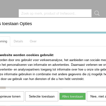
 toestaan Opties
DEN
BROCHES
KETTINGEN
OORBELLEN
RIN
mming
Details
Over
ring met turquoise en koraal Maat 16
Unieke prachtige NAVAJO zilveren rin
website worden cookies gebruikt
turquoise en koraal Maat 16
rden door ons gebruikt voor verkeersanalyse, het aanbieden van sociale med
n het personaliseren van informatie en advertenties. Daarnaast verlenen we o
€ 75,00
vertentie- en analysepartners toegang tot informatie over hoe u onze site gebru
e informatie gebruiken in combinatie met andere gegevens die zij mogelijk 
✓
Op voorraad
- Levertijd 1-3 werkdagen
door uw gebruik van hun diensten of die u hen hebt verstrekt.
Aantal
opnieuw tonen
Selectie toestaan
Alles toestaan
Nee, niet 