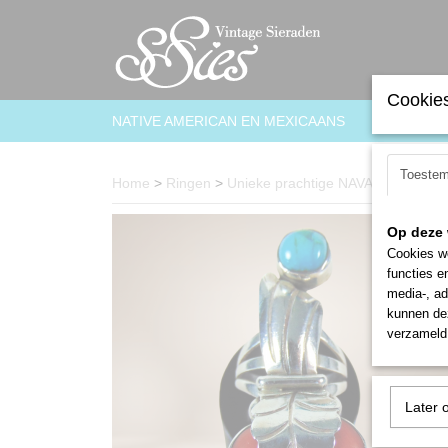
Cookies
NATIVE AMERICAN EN MEXICAANS
ARMBAN
Toeste
Home
>
Ringen
>
Unieke prachtige NAVAJO zilveren 
Op deze 
Cookies wo
functies e
media-, ad
kunnen dez
verzameld 
Later 