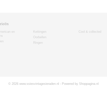
rieën
merican en
Kettingen
Cool & collected
ns
Oorbellen
den
Ringen
© 2026 www.ssiesvintagesieraden.nl - Powered by Shoppagina.nl