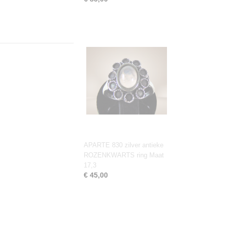
APARTE 830 zilver antieke
ROZENKWARTS ring Maat
17,3
€ 45,00