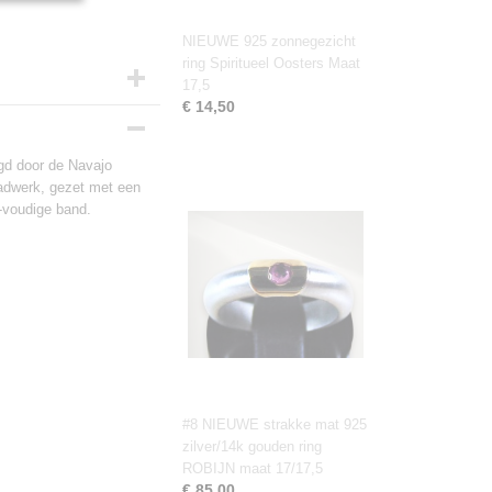
NIEUWE 925 zonnegezicht
ring Spiritueel Oosters Maat
17,5
€ 14,50
igd door de Navajo
ladwerk, gezet met een
-voudige band.
#8 NIEUWE strakke mat 925
zilver/14k gouden ring
ROBIJN maat 17/17,5
€ 85,00