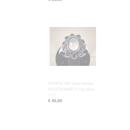
APARTE 830 zilver antieke
ROZENKWARTS ring Maat
17,3
€ 45,00