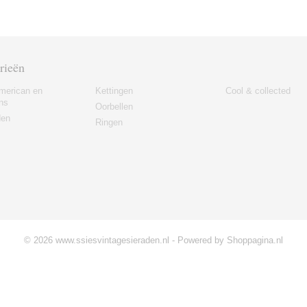
rieën
merican en
Kettingen
Cool & collected
ns
Oorbellen
den
Ringen
© 2026 www.ssiesvintagesieraden.nl - Powered by Shoppagina.nl