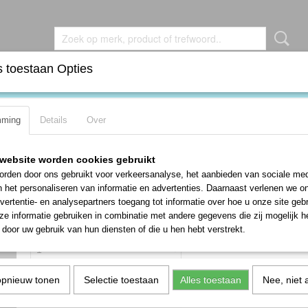
 toestaan Opties
DEN
BROCHES
KETTINGEN
OORBELLEN
RIN
mming
Details
Over
erstelbaar
Vintage lange faux turquoise ring vers
website worden cookies gebruikt
rden door ons gebruikt voor verkeersanalyse, het aanbieden van sociale med
€ 12,50
n het personaliseren van informatie en advertenties. Daarnaast verlenen we o
vertentie- en analysepartners toegang tot informatie over hoe u onze site gebru
✓
Op voorraad
- Levertijd 1-3 werkdagen
e informatie gebruiken in combinatie met andere gegevens die zij mogelijk 
Aantal
door uw gebruik van hun diensten of die u hen hebt verstrekt.
opnieuw tonen
Selectie toestaan
Alles toestaan
Nee, niet 
IN WINKELWAGEN