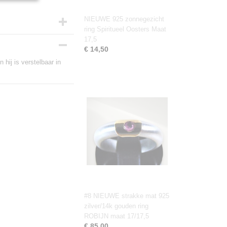
NIEUWE 925 zonnegezicht
ring Spiritueel Oosters Maat
17,5
€ 14,50
 hij is verstelbaar in
#8 NIEUWE strakke mat 925
zilver/14k gouden ring
ROBIJN maat 17/17,5
€ 85,00