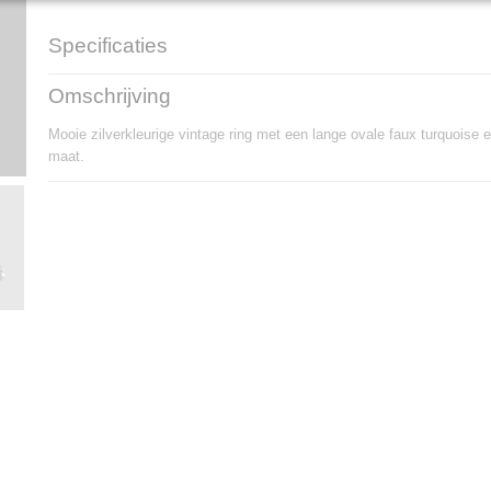
Specificaties
Productcode
R682
Omschrijving
Ringmaat
17,5 mm (verstelbaar)
Top hoogte x breedte
3,3 cm x 1,6 cm
Mooie zilverkleurige vintage ring met een lange ovale faux turquoise en
maat.