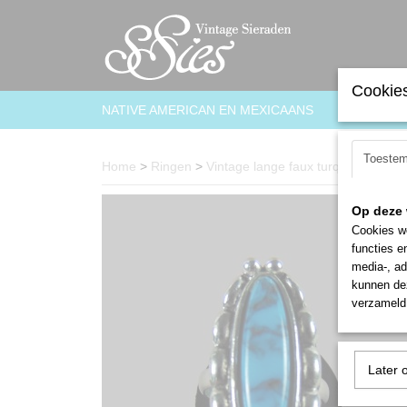
Cookies
NATIVE AMERICAN EN MEXICAANS
ARMBAN
Toeste
Home
>
Ringen
>
Vintage lange faux turquoise ring v
Op deze 
Cookies wo
functies e
media-, ad
kunnen dez
verzameld 
Later 