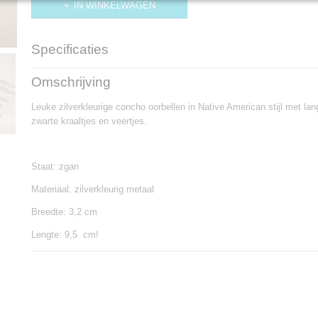
IN WINKELWAGEN
Specificaties
Productcode
OB503
Omschrijving
Leuke zilverkleurige concho oorbellen in Native American stijl met la
zwarte kraaltjes en veertjes.
Staat: zgan
Materiaal: zilverkleurig metaal
Breedte: 3,2 cm
Lengte: 9,5 cm!