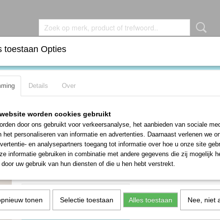
 toestaan Opties
DEN
BROCHES
KETTINGEN
OORBELLEN
RIN
mming
Details
Over
ijl concho veren oorbellen
Mooie LANGE Native American stijl c
website worden cookies gebruikt
oorbellen
rden door ons gebruikt voor verkeersanalyse, het aanbieden van sociale med
n het personaliseren van informatie en advertenties. Daarnaast verlenen we o
€ 17,50
vertentie- en analysepartners toegang tot informatie over hoe u onze site gebru
e informatie gebruiken in combinatie met andere gegevens die zij mogelijk 
✓
Op voorraad
- Levertijd 1-3 werkdagen
door uw gebruik van hun diensten of die u hen hebt verstrekt.
Aantal
opnieuw tonen
Selectie toestaan
Alles toestaan
Nee, niet 