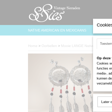
Cookies
NATIVE AMERICAN EN MEXICAANS
ARMBAN
Toeste
Home
>
Oorbellen
>
Mooie LANGE Native American st
Op deze 
Cookies wo
functies e
media-, ad
kunnen dez
verzameld 
Later 