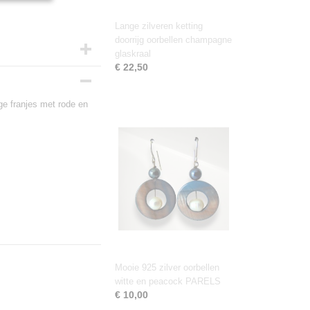
Lange zilveren ketting
doorrijg oorbellen champagne
glaskraal
€ 22,50
nge franjes met rode en
Mooie 925 zilver oorbellen
witte en peacock PARELS
€ 10,00