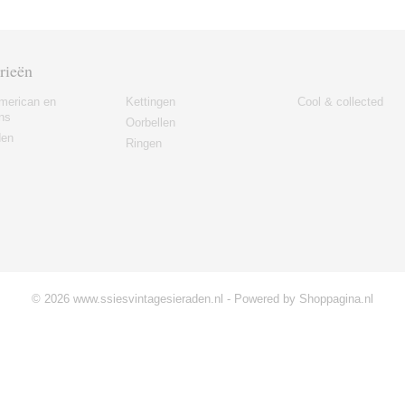
rieën
merican en
Kettingen
Cool & collected
ns
Oorbellen
den
Ringen
© 2026 www.ssiesvintagesieraden.nl - Powered by Shoppagina.nl