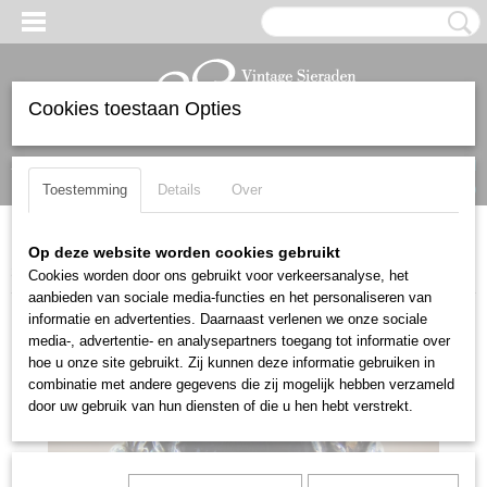
Cookies toestaan Opties
Inloggen
Registreren
UW WINKELWAGEN
Geen producten
(0)
Toestemming
Details
Over
Home
>
Native American en Mexicaans
>
Ringen
>
Prachtige grote
Op deze website worden cookies gebruikt
zilveren NAVAJO W. Chee ring onyx Maat 21/21,5
Cookies worden door ons gebruikt voor verkeersanalyse, het
aanbieden van sociale media-functies en het personaliseren van
informatie en advertenties. Daarnaast verlenen we onze sociale
media-, advertentie- en analysepartners toegang tot informatie over
hoe u onze site gebruikt. Zij kunnen deze informatie gebruiken in
combinatie met andere gegevens die zij mogelijk hebben verzameld
door uw gebruik van hun diensten of die u hen hebt verstrekt.