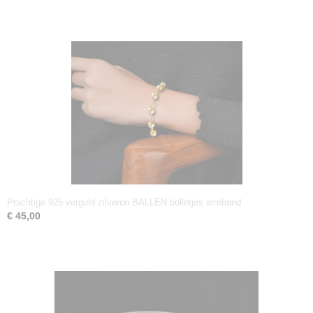
Prachtige 925 verguld zilveren BALLEN bolletjes armband
€ 45,00