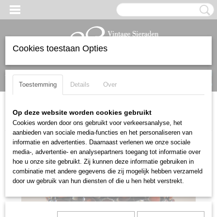
Cookies toestaan Opties
Inloggen
Registreren
UW WINKELWAGEN
Geen producten
(0)
Toestemming
Details
Over
Home
>
Native American en Mexicaans
>
Armbanden
>
Prachtige
Op deze website worden cookies gebruikt
Navajo stijl GROTE cluster email armband
Cookies worden door ons gebruikt voor verkeersanalyse, het
aanbieden van sociale media-functies en het personaliseren van
informatie en advertenties. Daarnaast verlenen we onze sociale
media-, advertentie- en analysepartners toegang tot informatie over
hoe u onze site gebruikt. Zij kunnen deze informatie gebruiken in
combinatie met andere gegevens die zij mogelijk hebben verzameld
door uw gebruik van hun diensten of die u hen hebt verstrekt.