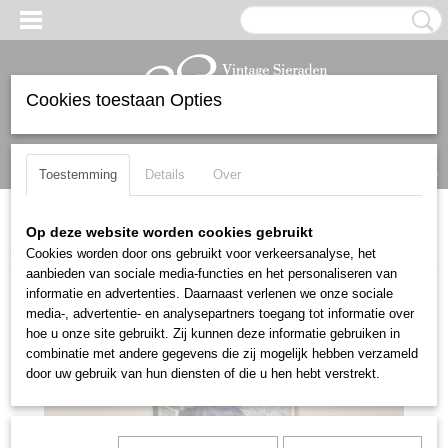
Cookies toestaan Opties
Inloggen
Registreren
UW WINKELWAGEN
Geen producten
(0)
Toestemming
Details
Over
Home
>
Kettingen
>
Hangers en bedels
>
Art Nouveau zilveren
Op deze website worden cookies gebruikt
email paarse iris Moeder hanger van R.L. GRIFFITH
Cookies worden door ons gebruikt voor verkeersanalyse, het
aanbieden van sociale media-functies en het personaliseren van
informatie en advertenties. Daarnaast verlenen we onze sociale
media-, advertentie- en analysepartners toegang tot informatie over
hoe u onze site gebruikt. Zij kunnen deze informatie gebruiken in
combinatie met andere gegevens die zij mogelijk hebben verzameld
door uw gebruik van hun diensten of die u hen hebt verstrekt.