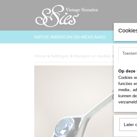
Cookies
NATIVE AMERICAN EN MEXICAANS
ARMBAN
Toeste
Home
>
Kettingen
>
Hangers en bedels
>
Mooie 925 
Op deze 
Cookies wo
functies e
media-, ad
kunnen dez
verzameld 
Later 