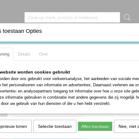
 toestaan Opties
DEN
BROCHES
KETTINGEN
OORBELLEN
RIN
mming
Details
Over
zilveren TOPAAS modernistische strakke hanger
Mooie 925 zilveren TOPAAS modernis
website worden cookies gebruikt
strakke hanger
rden door ons gebruikt voor verkeersanalyse, het aanbieden van sociale med
n het personaliseren van informatie en advertenties. Daarnaast verlenen we o
€ 29,50
vertentie- en analysepartners toegang tot informatie over hoe u onze site gebru
e informatie gebruiken in combinatie met andere gegevens die zij mogelijk 
✓
Op voorraad
- Levertijd 1-3 werkdagen
door uw gebruik van hun diensten of die u hen hebt verstrekt.
Aantal
opnieuw tonen
Selectie toestaan
Alles toestaan
Nee, niet 