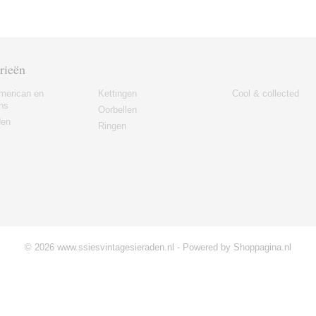
rieën
merican en
Kettingen
Cool & collected
ns
Oorbellen
den
Ringen
© 2026 www.ssiesvintagesieraden.nl - Powered by Shoppagina.nl