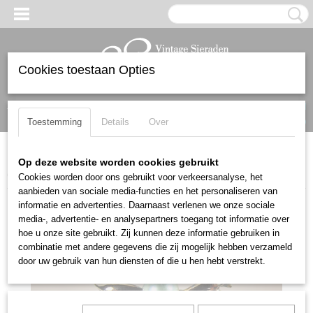
Cookies toestaan Opties
Inloggen
Registreren
UW WINKELWAGEN
Geen producten
(0)
Toestemming
Details
Over
Home
>
Broches
>
Schitterende antieke Victoriaanse vergulde
Op deze website worden cookies gebruikt
echte PAREL broche
Cookies worden door ons gebruikt voor verkeersanalyse, het
aanbieden van sociale media-functies en het personaliseren van
informatie en advertenties. Daarnaast verlenen we onze sociale
media-, advertentie- en analysepartners toegang tot informatie over
hoe u onze site gebruikt. Zij kunnen deze informatie gebruiken in
combinatie met andere gegevens die zij mogelijk hebben verzameld
door uw gebruik van hun diensten of die u hen hebt verstrekt.