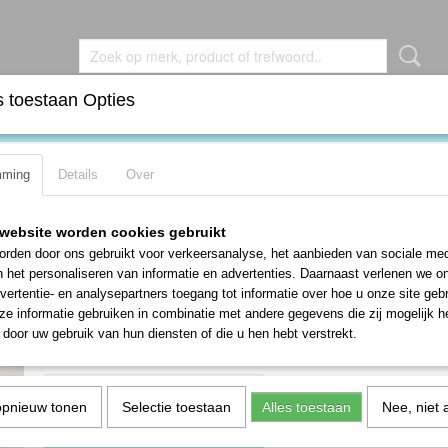
 toestaan Opties
DEN
BROCHES
KETTINGEN
OORBELLEN
RIN
mming
Details
Over
lveren BIJBELSLOT broche
Prachtige antieke 19de eeuws zilvere
website worden cookies gebruikt
BIJBELSLOT broche
rden door ons gebruikt voor verkeersanalyse, het aanbieden van sociale med
n het personaliseren van informatie en advertenties. Daarnaast verlenen we o
€ 35,00
vertentie- en analysepartners toegang tot informatie over hoe u onze site gebru
e informatie gebruiken in combinatie met andere gegevens die zij mogelijk 
✓
Op voorraad
- Levertijd 1-3 werkdagen
door uw gebruik van hun diensten of die u hen hebt verstrekt.
Aantal
opnieuw tonen
Selectie toestaan
Alles toestaan
Nee, niet 