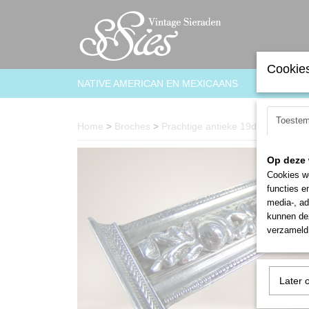
Cookies
NATIVE AMERICAN EN MEXICAANS
ARMBAN
Toeste
Home
>
Broches
>
Prachtige antieke 19de eeuws zi
Op deze 
Cookies wo
functies e
media-, ad
kunnen dez
verzameld 
Later 