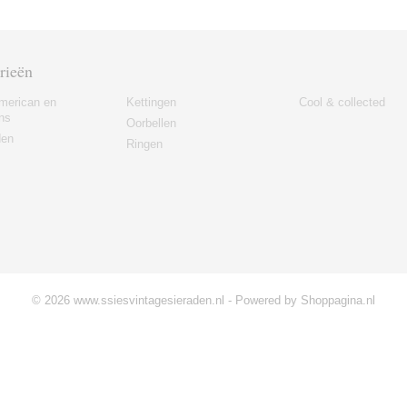
rieën
merican en
Kettingen
Cool & collected
ns
Oorbellen
den
Ringen
© 2026 www.ssiesvintagesieraden.nl - Powered by Shoppagina.nl