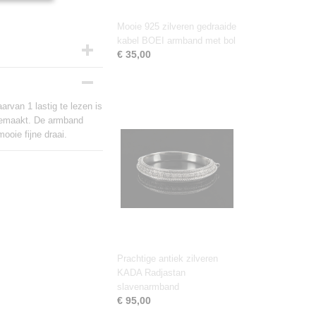
Mooie 925 zilveren gedraaide
kabel BOEI armband met bol
€ 35,00
rvan 1 lastig te lezen is
 gemaakt. De armband
ooie fijne draai.
Prachtige antiek zilveren
KADA Radjastan
slavenarmband
€ 95,00