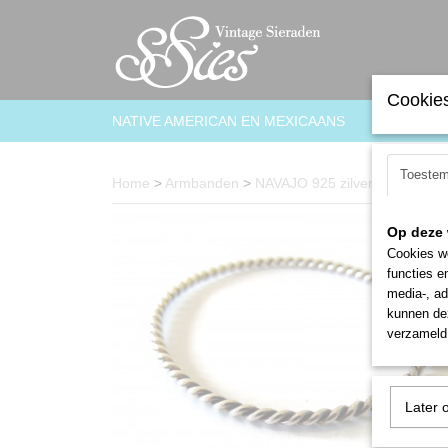
Cookies
NATIVE AMERICAN EN MEXICAANS
ARMBAN
Toeste
Home
>
Armbanden
>
NAVAJO 925 zilveren twisted 
Op deze 
Cookies wo
functies e
media-, ad
kunnen dez
verzameld 
Later 