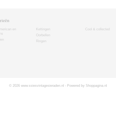
rieën
merican en
Kettingen
Cool & collected
ns
Oorbellen
den
Ringen
© 2026 www.ssiesvintagesieraden.nl - Powered by Shoppagina.nl