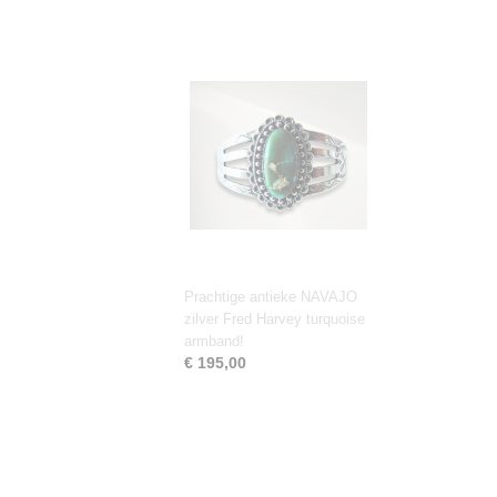
Prachtige antieke NAVAJO
zilver Fred Harvey turquoise
armband!
€ 195,00