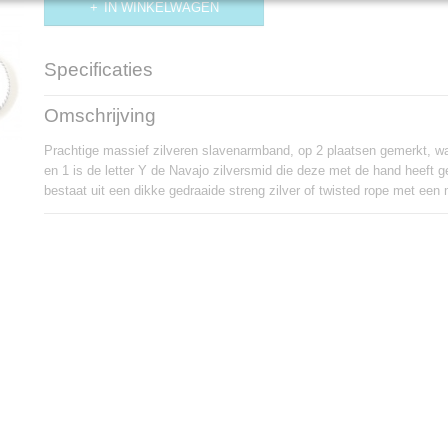
IN WINKELWAGEN
Specificaties
Productcode
AB288
Omschrijving
Doorsnede
6,5 cm
Breedte
0,3 cm
Prachtige massief zilveren slavenarmband, op 2 plaatsen gemerkt, waa
Gewicht
10,4 gram
en 1 is de letter Y de Navajo zilversmid die deze met de hand heeft
Omtrek
nvt
bestaat uit een dikke gedraaide streng zilver of twisted rope met een m