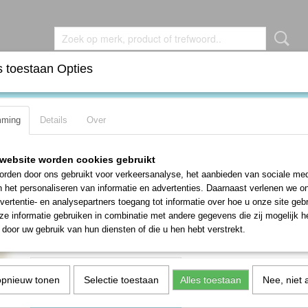
 toestaan Opties
DEN
BROCHES
KETTINGEN
OORBELLEN
RIN
mming
Details
Over
rope gedraaide slavenarmband #2
NAVAJO 925 zilveren twisted rope ge
website worden cookies gebruikt
slavenarmband #2
rden door ons gebruikt voor verkeersanalyse, het aanbieden van sociale med
n het personaliseren van informatie en advertenties. Daarnaast verlenen we o
€ 55,00
vertentie- en analysepartners toegang tot informatie over hoe u onze site gebru
e informatie gebruiken in combinatie met andere gegevens die zij mogelijk 
✓
Op voorraad
- Levertijd 1-3 werkdagen
door uw gebruik van hun diensten of die u hen hebt verstrekt.
Aantal
opnieuw tonen
Selectie toestaan
Alles toestaan
Nee, niet 