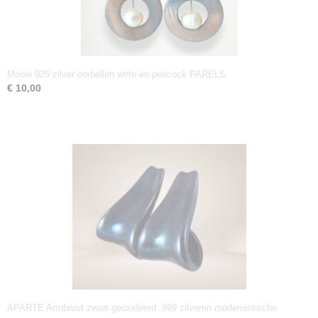
Mooie 925 zilver oorbellen witte en peacock PARELS
€ 10,00
APARTE Armbrust zwart geoxideerd .999 zilveren modernistische