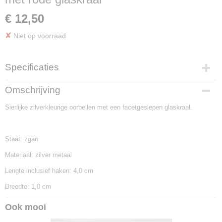
€ 12,50
✘
Niet op voorraad
Specificaties
Productcode
Omschrijving
OB522
Sierlijke zilverkleurige oorbellen met een facetgeslepen glaskraal.
Staat: zgan
Materiaal: zilver metaal
Lengte inclusief haken: 4,0 cm
Breedte: 1,0 cm
Ook mooi