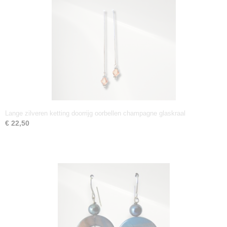
Lange zilveren ketting doorrijg oorbellen champagne glaskraal
€ 22,50