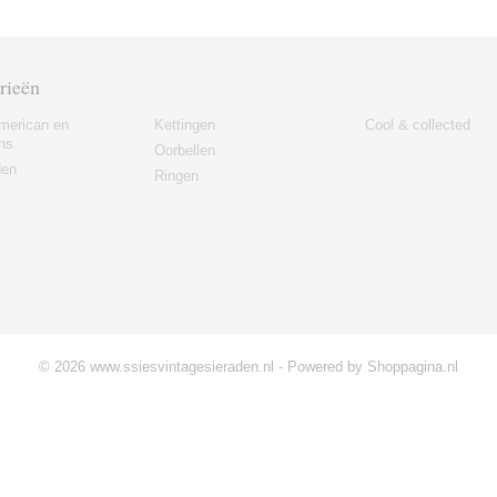
rieën
merican en
Kettingen
Cool & collected
ns
Oorbellen
den
Ringen
© 2026 www.ssiesvintagesieraden.nl - Powered by Shoppagina.nl