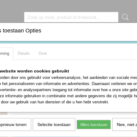
 toestaan Opties
DEN
BROCHES
KETTINGEN
OORBELLEN
RIN
mming
Details
Over
esh zilverkleurige oorbellen
Supergave vintage ‘WATERVAL’ mesh z
website worden cookies gebruikt
oorbellen
rden door ons gebruikt voor verkeersanalyse, het aanbieden van sociale med
n het personaliseren van informatie en advertenties. Daarnaast verlenen we o
€ 19,50
vertentie- en analysepartners toegang tot informatie over hoe u onze site gebru
e informatie gebruiken in combinatie met andere gegevens die zij mogelijk 
✓
Op voorraad
- Levertijd 1-3 werkdagen
door uw gebruik van hun diensten of die u hen hebt verstrekt.
Aantal
opnieuw tonen
Selectie toestaan
Alles toestaan
Nee, niet 