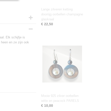
Lange zilveren ketting
doorrijg oorbellen champagne
glaskraal
€ 22,50
al. Elk schijfje is
r heen en ze zijn ook
Mooie 925 zilver oorbellen
witte en peacock PARELS
€ 10,00