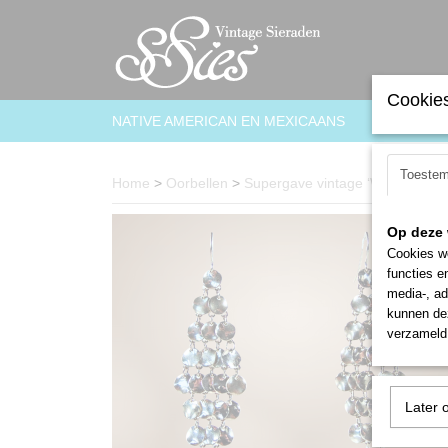
Cookies
NATIVE AMERICAN EN MEXICAANS
ARMBAN
Toeste
Home
>
Oorbellen
>
Supergave vintage ‘WATERVAL’ m
Op deze 
Cookies wo
functies e
media-, ad
kunnen dez
verzameld 
Later 