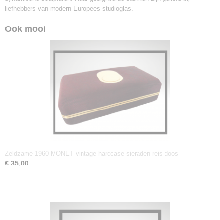
liefhebbers van modern Europees studioglas.
Ook mooi
Zeldzame 1960 MONET vintage hardcase sieraden reis doos
€ 35,00