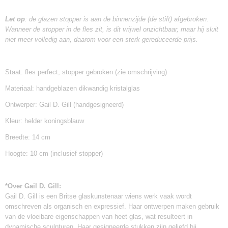
Let op
: de glazen stopper is aan de binnenzijde (de stift) afgebroken.
Wanneer de stopper in de fles zit, is dit vrijwel onzichtbaar, maar hij sluit
niet meer volledig aan, daarom voor een sterk gereduceerde prijs.
Staat: fles perfect, stopper gebroken (zie omschrijving)
Materiaal: handgeblazen dikwandig kristalglas
Ontwerper: Gail D. Gill (handgesigneerd)
Kleur: helder koningsblauw
Breedte: 14 cm
Hoogte: 10 cm (inclusief stopper)
*Over Gail D. Gill:
Gail D. Gill is een Britse glaskunstenaar wiens werk vaak wordt
omschreven als organisch en expressief. Haar ontwerpen maken gebruik
van de vloeibare eigenschappen van heet glas, wat resulteert in
dynamische sculpturen. Haar gesigneerde stukken zijn geliefd bij