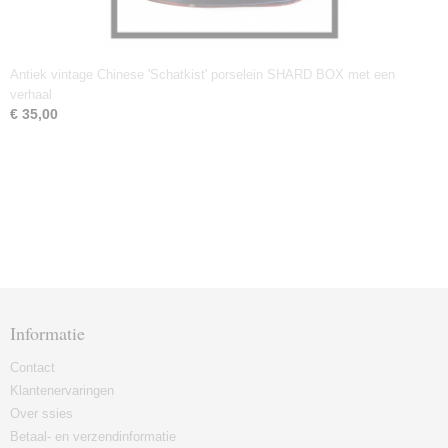
Antiek vintage Chinese 'Schatkist' porselein SHARD BOX met een
verhaal
€ 35,00
Informatie
Contact
Klantenervaringen
Over ssies
Betaal- en verzendinformatie