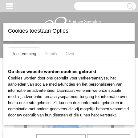
Cookies toestaan Opties
Inloggen
Registreren
UW WINKELWAGEN
Geen producten
(0)
Toestemming
Details
Over
Home
>
Cool & collected
>
Cool & collected
>
Grote GAIL D. GILL
Op deze website worden cookies gebruikt
handgesigneerde sculpturale parfumfles
Cookies worden door ons gebruikt voor verkeersanalyse, het
aanbieden van sociale media-functies en het personaliseren van
informatie en advertenties. Daarnaast verlenen we onze sociale
media-, advertentie- en analysepartners toegang tot informatie over
hoe u onze site gebruikt. Zij kunnen deze informatie gebruiken in
combinatie met andere gegevens die zij mogelijk hebben verzameld
door uw gebruik van hun diensten of die u hen hebt verstrekt.