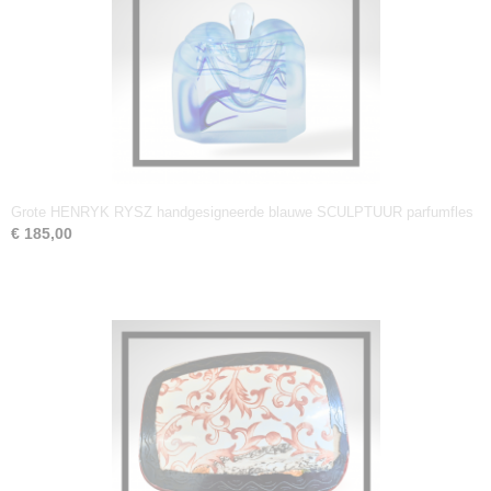
Grote HENRYK RYSZ handgesigneerde blauwe SCULPTUUR parfumfles
€ 185,00