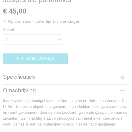
€ 45,00
✓
Op voorraad
- Levertijd 1-3 werkdagen
Aantal
IN WINKELWAGEN
Specificaties
Productcode
Omschrijving
DIV116
Indrukwekkende handgeblazen parfumfles van de Britse kunstenares Gail
D. Gill. Dit zware object is uitgevoerd in een heldere koningsblauwe kleur
en wordt gekenmerkt door de spectaculaire, golvende glaspartijen aan de
zijkanten. Een krachtig staaltje studioglas dat vanuit elke hoek anders
oogt. De fles is aan de onderzijde volledig met de hand gesigneerd.